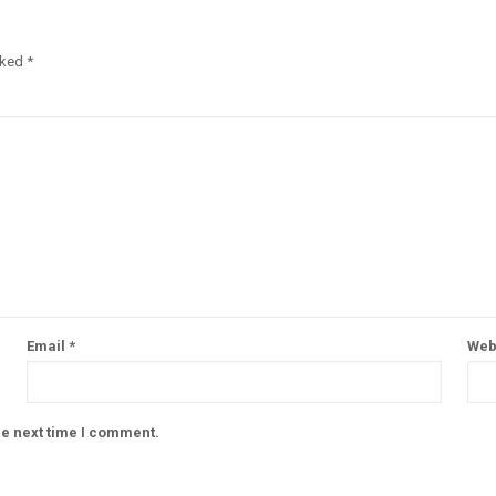
rked
*
Email
*
Web
he next time I comment.