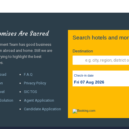
omises Are Sacred
Search hotels and more
ment Team has good business
in abroad and home. Still we are
Destination
rying to highlight the best
es.
road
F.A.Q
Check-in date
Fri 07 Aug 2026
on
Privacy Policy
vel
SIC TOS
Solution
Agent Application
Candidate Application