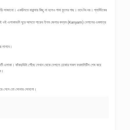
়ি সাজানো। একচিলতে বারান্দায় কিছু না হলেও গাদা ফুলের গাছ। তবে টব নয়। প্লাস্টিকের
রা অনায়াসেই ওই এলাকাগুলি ঘুরে আসতে পারেন৷ ইলম জেলার কন্যম (Kanyam) নেপালের একমাত্র
ভয় লাগবে।
নাবর্তী এলাকা। কাঁকড়ভিটা পৌঁছে সেখান থেকে নেপালে ঢোকার সকল ফরমালিটিস শেষ করে
বে।
পেয়ে গেলে তো সোনায় সোহাগা।