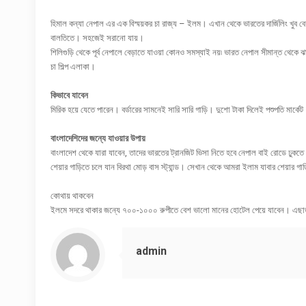
হিমাল কন্যা নেপাল এর এক বিস্ময়কর চা রাজ্য – ইলম। এখান থেকে ভারতের দার্জিলিং খুব ব
বালতিতে। সহজেই সরানো যায়।
শিলিগুড়ি থেকে পূর্ব নেপালে বেড়াতে যাওয়া কোনও সমস্যাই নয়৷ ভারত নেপাল সীমান্ত থেকে
চা শিল্প এলাকা।
কিভাবে যাবেন
মিরিক হয়ে যেতে পারেন। বর্ডারের সামনেই সারি সারি গাড়ি। দুশো টাকা দিলেই পশুপতি মার্
বাংলাদেশিদের জন্যে যাওয়ার উপায়
বাংলাদেশ থেকে যারা যাবেন, তাদের ভারতের ট্রানজিট ভিসা নিতে হবে নেপাল বাই রোডে ঢুকত
শেয়ার গাড়িতে চলে যান বিরথা মোড় বাস স্ট্যান্ড। সেখান থেকে আমরা ইলাম যাবার শেয়ার 
কোথায় থাকবেন
ইলমে সদরে থাকার জন্যে ৭০০-১০০০ রুপীতে বেশ ভালো মানের হোটেল পেয়ে যাবেন। এছাড়াও 
admin