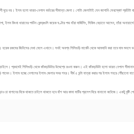
েশী দূরে নয়। ইলম হলো ভারত-নেপাল বর্ডারের সীমান্ত জেলা। গোটা জেলাটাই যেন জাপানি ফেরস্কো! প্রতিটা বাড
 ঝাপা, ইলম কিংবা ধারানের পর্যটন কেন্দ্রগুলি কয়েক ঘণ্টার পথ৷ যাঁরা দার্জিলিং, সিকিম বেড়াতে আসেন, তাঁ
কেট। হরেক রকমের জিনিসের দেখা মেলে এখানে। সবই অবশ্য শিলিগুড়ি মার্কেট থেকে আমদানি করা তবে দাম শুনলে 
ে চাইলে। প্রথমেই শিলিগুড়ি থেকে কাঁকড়ভিটার উদ্দেশ্যে রওনা করুন। এই কাঁকড়ভিটা হলো ভারত নেপাল সীমা
গাড়ি পাবেন। ইলাম হচ্ছে নেপালের ইলাম জেলার সদর শহর। দীর্ঘ ৫ ঘন্টা যাত্রা করার পর ইলাম শহরে পৌঁছানো যা
চা বাগানের দিকে থাকতে চাইলে থাকতে হবে বাঁশ আর কাদা মাটির প্রলেপ দিয়ে বানানো কটেজে। একটু বৃষ্টি 