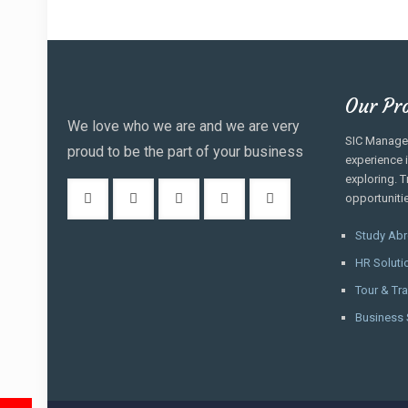
Our Pr
We love who we are and we are very
SIC Manage
proud to be the part of your business
experience 
exploring. T
opportuniti
Study Ab
HR Soluti
Tour & Tra
Business 